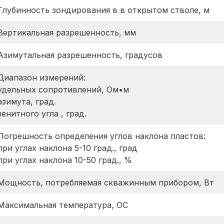
Глубинность зондирования в в открытом стволе, м
Вертикальная разрешенность, мм
Азимутальная разрешенность, градусов
Диапазон измерений:
удельных сопротивлений, Ом•м
азимута, град.
зенитного угла , град.
Погрешность определения углов наклона пластов:
при углах наклона 5-10 град., град
при углах наклона 10-50 град., %
Мощность, потребляемая скважинным прибором, Вт
Максимальная температура, ОС