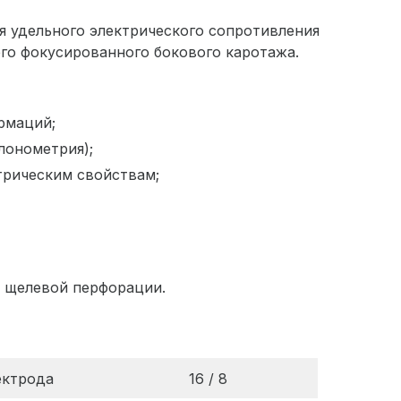
я удельного электрического сопротивления
го фокусированного бокового каротажа.
рмаций;
лонометрия);
трическим свойствам;
и щелевой перфорации.
ектрода
16 / 8