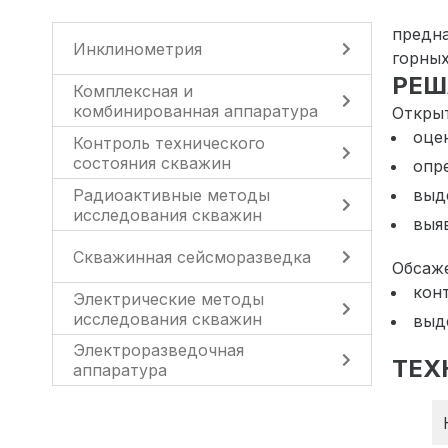
предна
Инклинометрия
горных
РЕШ
Комплексная и
комбинированная аппаратура
Открыт
оце
Контроль технического
состояния скважин
опр
Радиоактивные методы
выд
исследования скважин
выя
Скважинная сейсморазведка
Обсаж
кон
Электрические методы
исследования скважин
выд
Электроразведочная
ТЕХ
аппаратура