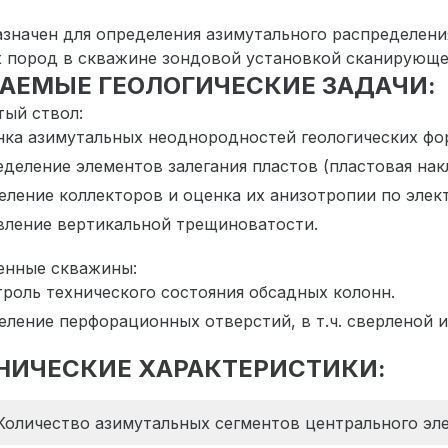
значен для определения азимутального распределени
 пород в скважине зондовой установкой сканирующе
АЕМЫЕ ГЕОЛОГИЧЕСКИЕ ЗАДАЧИ:
ый ствол:
нка азимутальных неоднородностей геологических фо
еделение элементов залегания пластов (пластовая нак
еление коллекторов и оценка их анизотропии по элек
вление вертикальной трещиноватости.
енные скважины:
троль технического состояния обсадных колонн.
еление перфорационных отверстий, в т.ч. сверленой 
НИЧЕСКИЕ ХАРАКТЕРИСТИКИ:
Количество азимутальных сегментов центрального эл